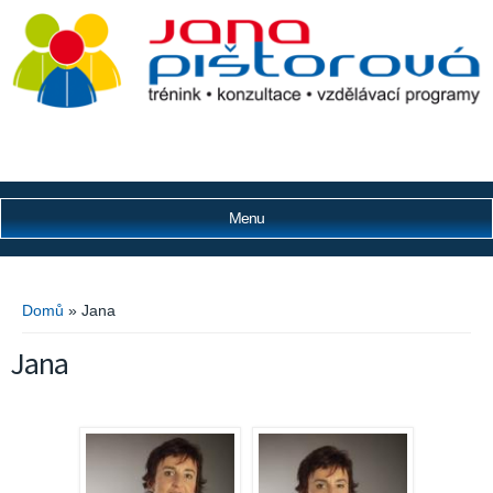
Menu
Jste zde
Domů
» Jana
Jana